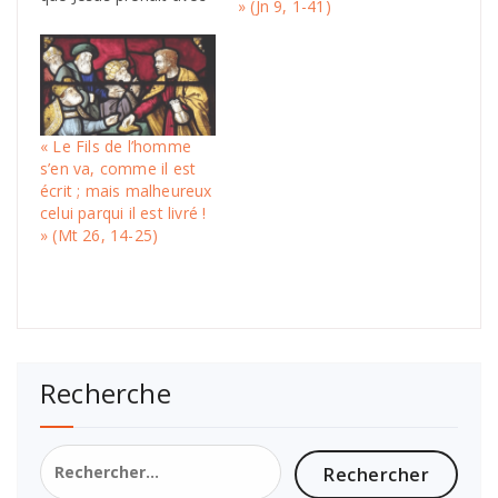
» (Jn 9, 1-41)
ses disciples, il fut
bouleversé en son
esprit, et il rendit ce
témoignage : « Amen,
amen, je vous le dis :
l’un de vous me
« Le Fils de l’homme
livrera. » Les disciples
s’en va, comme il est
se regardaient les uns
écrit ; mais malheureux
les autres…
celui parqui il est livré !
» (Mt 26, 14-25)
Recherche