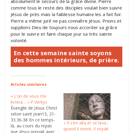
absolument le secours de la grâce divine. Pierre
comme tous le reste des disciples voulait bien suivre
Jésus de près mais la faiblesse humaine les a fait fuir.
Pierre a même juré ne pas connaître Jésus. Prions et
supplions Dieu de toujours nous accorder sa grâce
pour le suivre et faire chaque jour sa très sainte
volonté.
En cette semaine sainte soyons
des hommes intérieurs, de prière.
Articles similaires
« L’un de vous me
livrera… » P.Verkys
Évangile de Jésus Christ
selon saint Jean13, 21-
33.36-38 En ce temps-
« Il s’en alla et se lava ;
là, au cours du repas
quand il revint, il voyait
que Jésus prenait avec