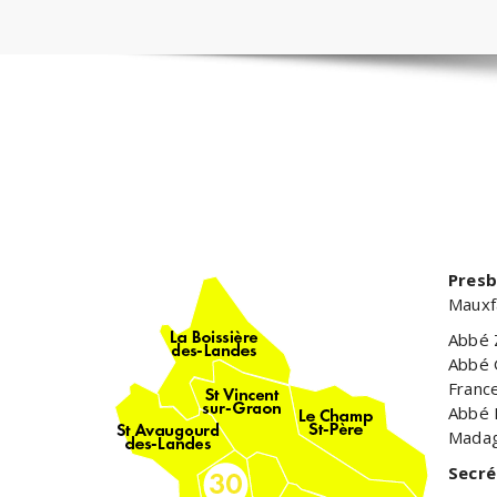
Presb
Mauxf
Abbé 
Abbé 
Franc
Abbé 
Madag
Secré