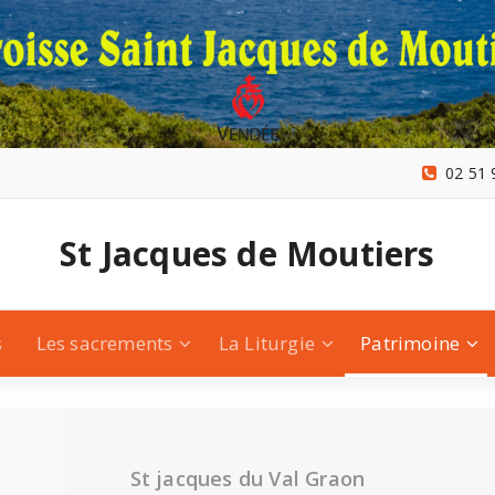
02 51 
St Jacques de Moutiers
s
Les sacrements
La Liturgie
Patrimoine
St jacques du Val Graon