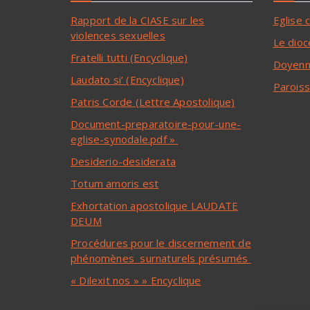
Rapport de la CIASE sur les
Eglise 
violences sexuelles
Le dioc
Fratelli tutti (Encyclique)
Doyenn
Laudato si’ (Encyclique)
Paroiss
Patris Corde (Lettre Apostolique)
Document-preparatoire-pour-une-
eglise-synodale.pdf »
Desiderio-desiderata
Totum amoris est
Exhortation apostolique LAUDATE
DEUM
Procédures pour le discernement de
phénomènes surnaturels présumés
« Dilexit nos » » Encyclique