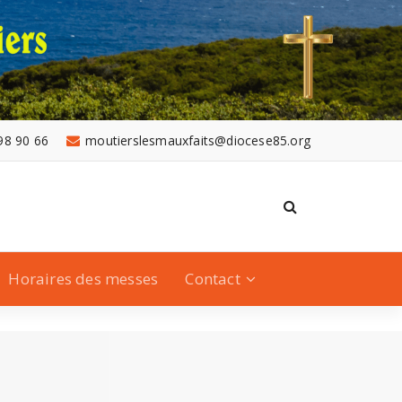
98 90 66
moutierslesmauxfaits@diocese85.org
Horaires des messes
Contact