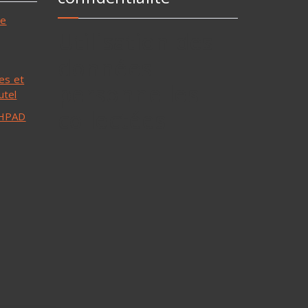
ne
Utilisation des
données
les et
personnelles
utel
collectées
 EHPAD