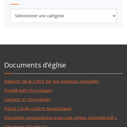
Documents d’église
Rapport de la CIASE sur les violences sexuelles
Fratelli tutti (Encyclique)
Laudato si’ (Encyclique)
Patris Corde (Lettre Apostolique)
Document-preparatoire-pour-une-eglise-synodale.pdf »
Desiderio-desiderata