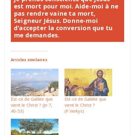
est mort pour moi. Aide-moi à ne
pas rendre vaine ta mort,
Seigneur Jésus. Donne-moi
d’accepter la conversion que tu
me demandes.
Articles similaires
Est-ce de Galilée que
Est-ce de Galilée que
vient le Christ ? (Jn 7,
vient le Christ ?
40-53)
(P.Verkys)