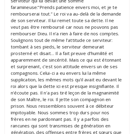
serviteur qui lui devait une somme
faramineuse:“Prends patience envers moi, et je te
rembourserai tout.” Le roi va au-delà de la demande
de son serviteur. Il lui remet toute sa dette. Il ne
veut pas être remboursé car nous ne pouvons pas
rembourser Dieu. Il n’a rien à faire de nos comptes.
Soulignons tout de même l’attitude ce serviteur:
tombant à ses pieds, le serviteur demeurait
prosterné et disait… Il a fait preuve d’humilité et
apparemment de sincérité. Mais ce qui est étonnant
et surprenant, c’est son attitude envers un de ses
compagnons. Celui-ci a eu envers lui la même
supplication, les mêmes mots qu’il avait eu devant le
roi alors que la dette ici est presque insignifiante. Il
n’écoute pas. Il n’a pas tiré leçon de la magnanimité
de son Maître, le roi. Il jette son compagnon en
prison. Nous ressemblons souvent à ce débiteur
impitoyable. Nous sommes trop durs pour nos
frères en ne pardonnant pas. Il y a parfois des
rancunes qui sont transmises de génération en
génération, des offenses entre frères et sœurs que