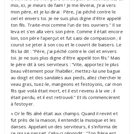
moi, ici, je meurs de faim ! Je me lèverai, j’irai vers
mon père, et je lui dirai : Père, j’ai péché contre le
ciel et envers toi. Je ne suis plus digne d’être appelé
ton fils. Traite-moi comme l’un de tes ouvriers.” Il se
leva et s’en alla vers son père. Comme il était encore
loin, son père l’aperçut et fut saisi de compassion ; il
courut se jeter à son cou et le couvrit de baisers. Le
fils lui dit : “Père, j’ai péché contre le ciel et envers
toi. Je ne suis plus digne d’être appelé ton fils.” Mais
le père dit à ses serviteurs : “Vite, apportez le plus
beau vêtement pour l’habiller, mettez-lui une bague
au doigt et des sandales aux pieds, allez chercher le
veau gras, tuez-le, mangeons et festoyons, car mon
fils que voilà était mort, et il est revenu à la vie ; il
était perdu, et il est retrouvé.” Et ils commencèrent
à festoyer.
« Or le fils aîné était aux champs. Quand il revint et
fut près de la maison, il entendit la musique et les
danses. Appelant un des serviteurs, il s’informa de
ce qui se passait. Celui-ci répondit : “Ton frère est