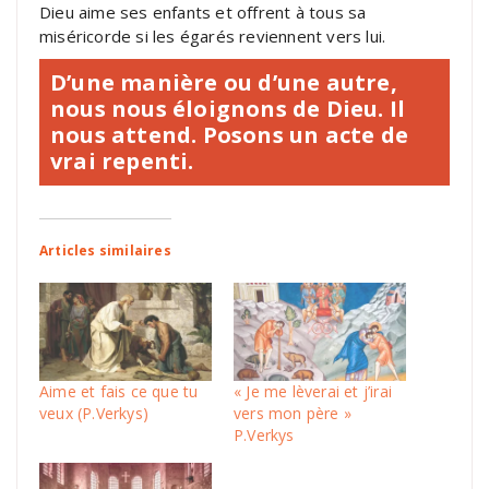
Dieu aime ses enfants et offrent à tous sa
miséricorde si les égarés reviennent vers lui.
D’une manière ou d’une autre,
nous nous éloignons de Dieu. Il
nous attend. Posons un acte de
vrai repenti.
Articles similaires
Aime et fais ce que tu
« Je me lèverai et j’irai
veux (P.Verkys)
vers mon père »
P.Verkys