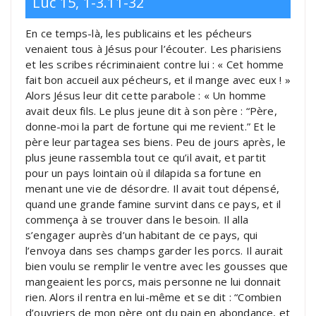
Luc 15, 1-3.11-32
En ce temps-là, les publicains et les pécheurs
venaient tous à Jésus pour l’écouter. Les pharisiens
et les scribes récriminaient contre lui : « Cet homme
fait bon accueil aux pécheurs, et il mange avec eux ! »
Alors Jésus leur dit cette parabole : « Un homme
avait deux fils. Le plus jeune dit à son père : “Père,
donne-moi la part de fortune qui me revient.” Et le
père leur partagea ses biens. Peu de jours après, le
plus jeune rassembla tout ce qu’il avait, et partit
pour un pays lointain où il dilapida sa fortune en
menant une vie de désordre. Il avait tout dépensé,
quand une grande famine survint dans ce pays, et il
commença à se trouver dans le besoin. Il alla
s’engager auprès d’un habitant de ce pays, qui
l’envoya dans ses champs garder les porcs. Il aurait
bien voulu se remplir le ventre avec les gousses que
mangeaient les porcs, mais personne ne lui donnait
rien. Alors il rentra en lui-même et se dit : “Combien
d’ouvriers de mon père ont du pain en abondance, et