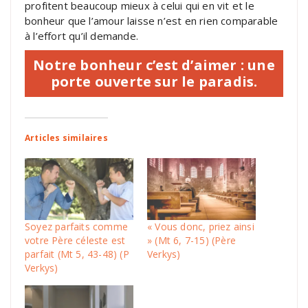
profitent beaucoup mieux à celui qui en vit et le
bonheur que l’amour laisse n’est en rien comparable
à l’effort qu’il demande.
Notre bonheur c’est d’aimer : une
porte ouverte sur le paradis.
Articles similaires
Soyez parfaits comme
« Vous donc, priez ainsi
votre Père céleste est
» (Mt 6, 7-15) (Père
parfait (Mt 5, 43-48) (P
Verkys)
Verkys)