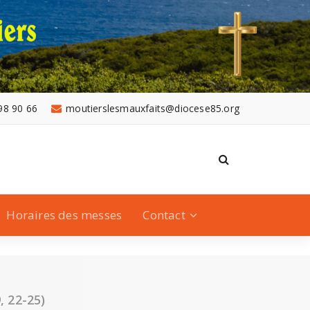
98 90 66
moutierslesmauxfaits@diocese85.org
Horaires des messes
Contact
, 22-25)