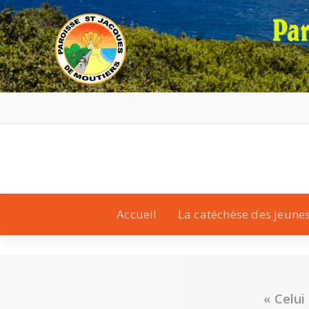
Accueil
La catéchèse des jeune
« Celui