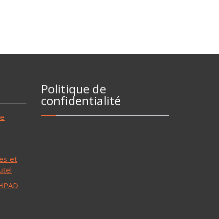
Politique de
confidentialité
ne
Utilisation des
données
les et
personnelles
utel
collectées
 EHPAD