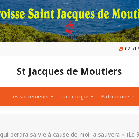
02 51 
St Jacques de Moutiers
s
Les sacrements
La Liturgie
Patrimoine
 qui perdra sa vie à cause de moi la sauvera » (Lc 9