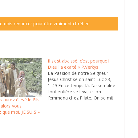
e dois renoncer pour être vraiment chrétien.
Il s’est abaissé: c’est pourquoi
Dieu l’a exalté » P.Verkys
La Passion de notre Seigneur
Jésus Christ selon saint Luc 23,
1-49 En ce temps-là, l’assemblée
tout entière se leva, et on
l’emmena chez Pilate. On se mit
 aurez élevé le Fils
alors à l’accuser: "Nous avons
 alors vous
trouvé cet homme en train de
 que moi, JE SUIS »
semer le trouble dans notre
nation: il empêche de payer
l’impôt…