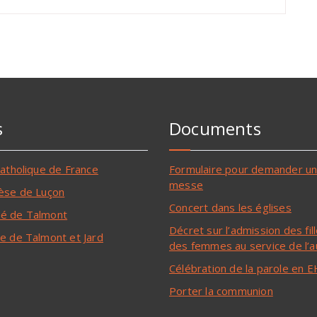
s
Documents
catholique de France
Formulaire pour demander u
messe
èse de Luçon
Concert dans les églises
é de Talmont
Décret sur l’admission des fil
e de Talmont et Jard
des femmes au service de l’a
Célébration de la parole en
Porter la communion