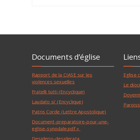
Documents d’église
Lien
Rapport de la CIASE sur les
Eglise 
violences sexuelles
Le dioc
Fratelli tutti (Encyclique)
Doyenn
Laudato si’ (Encyclique)
Paroiss
Patris Corde (Lettre Apostolique)
Document-preparatoire-pour-une-
eglise-synodale.pdf »
Desiderio-desiderata