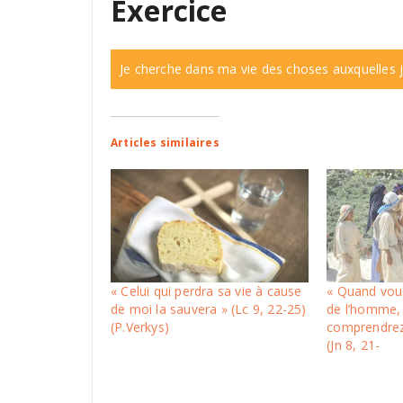
Exercice
Je cherche dans ma vie des choses auxquelles j
Articles similaires
« Celui qui perdra sa vie à cause
« Quand vous
de moi la sauvera » (Lc 9, 22-25)
de l’homme,
(P.Verkys)
comprendrez
(Jn 8, 21-