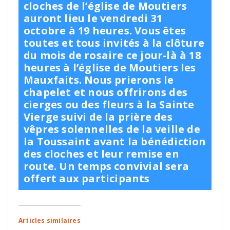
cloches de l’église de Moutiers
auront lieu le vendredi 31
octobre à 19 heures. Vous êtes
toutes et tous invités à la clôture
du mois de rosaire ce jour-là à 18
heures à l’église de Moutiers les
Mauxfaits. Nous prierons le
chapelet et nous offrirons des
cierges ou des fleurs à la Sainte
Vierge suivi de la prière des
vêpres solennelles de la veille de
la Toussaint avant la bénédiction
des cloches et leur remise en
route. Un temps convivial sera
offert aux participants
Articles similaires