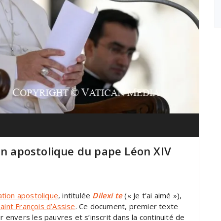
on apostolique du pape Léon XIV
ation apostolique
, intitulée
Dilexi te
(« Je t’ai aimé »),
aint François d’Assise
. Ce document, premier texte
r envers les pauvres et s’inscrit dans la continuité de