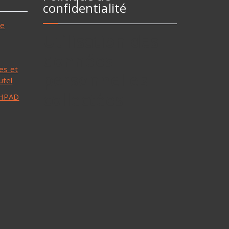
confidentialité
ne
Utilisation des
données
les et
personnelles
utel
collectées
 EHPAD