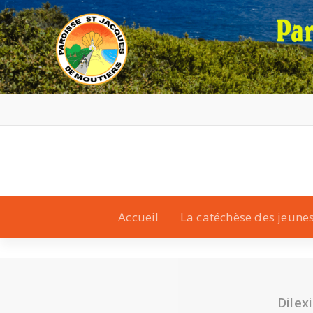
Accueil
La catéchèse des jeune
Dilex