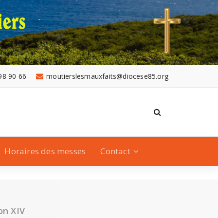
98 90 66
moutierslesmauxfaits@diocese85.org
Horaires des messes
Contact
on XIV