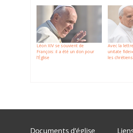
Léon XIV se souvient de
Avec la lettr
François: il a été un don pour
unitate fidei
l’Église
les chrétiens
Documents d’église
Lien