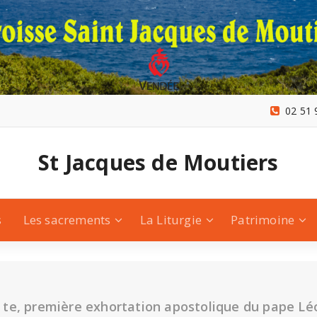
02 51 
St Jacques de Moutiers
s
Les sacrements
La Liturgie
Patrimoine
i te, première exhortation apostolique du pape Lé