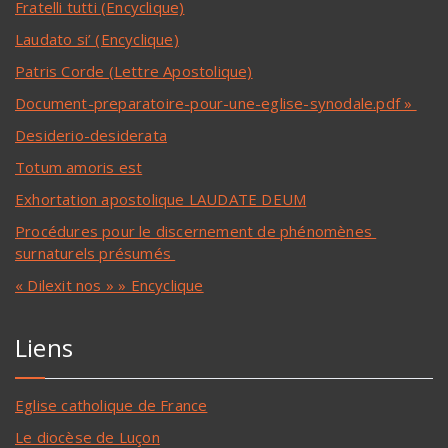
Fratelli tutti (Encyclique)
Laudato si’ (Encyclique)
Patris Corde (Lettre Apostolique)
Document-preparatoire-pour-une-eglise-synodale.pdf »
Desiderio-desiderata
Totum amoris est
Exhortation apostolique LAUDATE DEUM
Procédures pour le discernement de phénomènes
surnaturels présumés
« Dilexit nos » » Encyclique
Liens
Eglise catholique de France
Le diocèse de Luçon