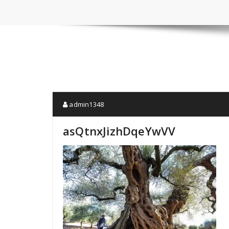
admin1348
asQtnxJizhDqeYwVV