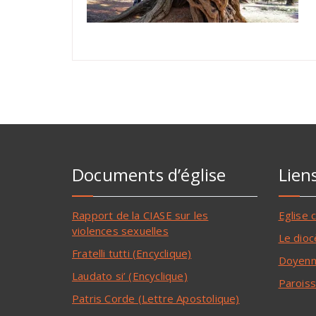
Documents d’église
Lien
Rapport de la CIASE sur les
Eglise 
violences sexuelles
Le dioc
Fratelli tutti (Encyclique)
Doyenn
Laudato si’ (Encyclique)
Paroiss
Patris Corde (Lettre Apostolique)