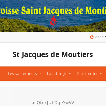
02 51 
St Jacques de Moutiers
s
Les sacrements
La Liturgie
Patrimoine
asQtnxJizhDqeYwVV