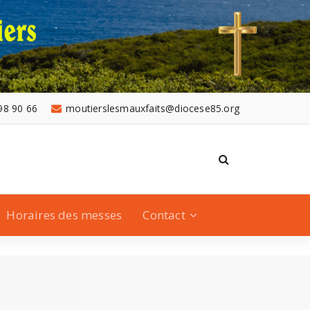
98 90 66
moutierslesmauxfaits@diocese85.org
Horaires des messes
Contact