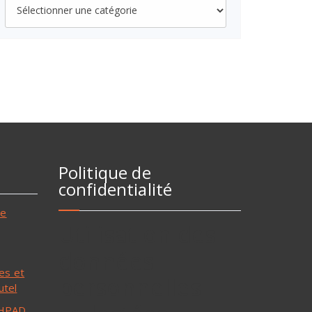
Politique de
confidentialité
ne
Utilisation des
données
les et
personnelles
utel
 EHPAD