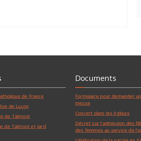
s
Documents
catholique de France
Formulaire pour demander u
messe
èse de Luçon
Concert dans les églises
é de Talmont
Décret sur l’admission des fil
e de Talmont et Jard
des femmes au service de l’a
Célébration de la parole en